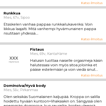
Katso ilmoitus
Runkkua
Mies, 67v, Sipoo
Etsiskelen vanhaa pappaa runkkailukaveriksi. Voin
liikkua laajalti. Mitä vanhempi hyvämunainen pappa
nsutitaan yhdessä....
Katso ilmoitus
Fistaus
Mies, 69v, KantaHäme
Haluisin tuottaa naiselle orgasmeja käsin
halutessasi voin myös sitoa joloinka et
pääse estelemään ja voin viedä sinut
räjähtävien orgasmien äärirajoille. Olen
Katso ilmoitus
siisti normi vartalo 178/80 4/17 savuton en
käytä alkoholia vain Villiä naista. Sinun tai
Dominoiva/Hyvä body
minun luona Laita numero tai s.posti
Mies, 56v, Pirkanmaa
varma vastau...
Olen seksikäs Suomalainen kaljupää. Kroppa on salilla
hoidettu hyvään kuntoon=lihaksiakin on. Sängyssä olen
enemmän dominoiva, kun seurailija, hoidan yleensä