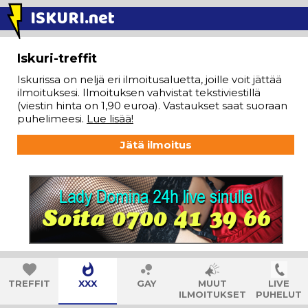
ISKURI
.net
Iskuri-treffit
Iskurissa on neljä eri ilmoitusaluetta, joille voit jättää
ilmoituksesi. Ilmoituksen vahvistat tekstiviestillä
(viestin hinta on 1,90 euroa). Vastaukset saat suoraan
puhelimeesi.
Lue lisää!
Jätä ilmoitus
TREFFIT
XXX
GAY
MUUT
LIVE
ILMOITUKSET
PUHELUT