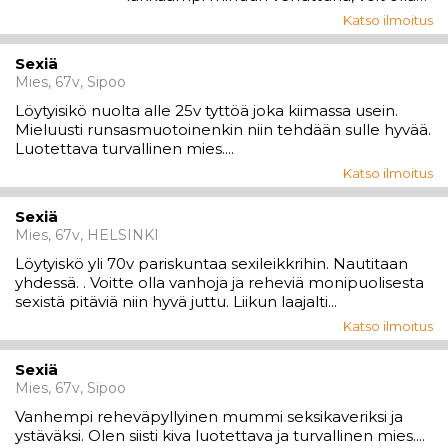
esim eläkeläinen tai sitten
Katso ilmoitus
ruuhkavuosissa kiirehtivä duunari kunhan
vaan olet kunnolla fyysisesti
Sexiä
toimintakykyinen meidän
Mies, 67v, Sipoo
kahdenväliseen toimintaan.
Ikähaarukaksi iällesi vois...
Löytyisikö nuolta alle 25v tyttöä joka kiimassa usein.
Mieluusti runsasmuotoinenkin niin tehdään sulle hyvää.
Luotettava turvallinen mies....
Katso ilmoitus
Sexiä
Mies, 67v, HELSINKI
Löytyiskö yli 70v pariskuntaa sexileikkrihin. Nautitaan
yhdessä. . Voitte olla vanhoja ja reheviä monipuolisesta
sexistä pitäviä niin hyvä juttu. Liikun laajalti...
Katso ilmoitus
Sexiä
Mies, 67v, Sipoo
Vanhempi reheväpyllyinen mummi seksikaveriksi ja
ystäväksi. Olen siisti kiva luotettava ja turvallinen mies....