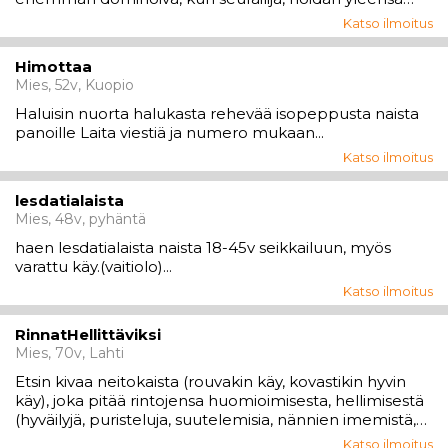
kaiken nuolemisesta alkaen loppuun asti. Olen siisti,
Katso ilmoitus
savuton ja luotettava. Huumorintajua löytyy. Mitat
176/85 Etsin sinua kiimaista naista ...
Himottaa
Mies, 52v, Kuopio
Haluisin nuorta halukasta rehevää isopeppusta naista
panoille Laita viestiä ja numero mukaan...
Katso ilmoitus
lesdatialaista
Mies, 48v, pyhäntä
haen lesdatialaista naista 18-45v seikkailuun, myös
varattu käy.(vaitiolo)...
Katso ilmoitus
RinnatHellittäviksi
Mies, 70v, Lahti
Etsin kivaa neitokaista (rouvakin käy, kovastikin hyvin
käy), joka pitää rintojensa huomioimisesta, hellimisestä
(hyväilyjä, puristeluja, suutelemisia, nännien imemistä,
nipistelyjä jne.). Pidät tuollaisesta, kaipaat tuollaista,
Katso ilmoitus