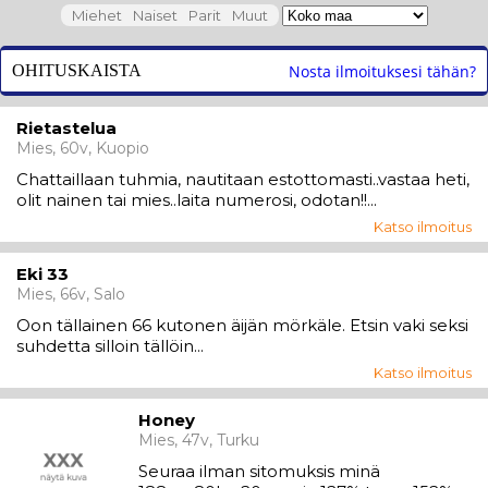
Miehet
Naiset
Parit
Muut
OHITUSKAISTA
Nosta ilmoituksesi tähän?
Rietastelua
Mies, 60v, Kuopio
Chattaillaan tuhmia, nautitaan estottomasti..vastaa heti,
olit nainen tai mies..laita numerosi, odotan!!...
Katso ilmoitus
Eki 33
Mies, 66v, Salo
Oon tällainen 66 kutonen äijän mörkäle. Etsin vaki seksi
suhdetta silloin tällöin...
Katso ilmoitus
Honey
Mies, 47v, Turku
Seuraa ilman sitomuksis minä