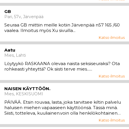
mutta… et sellaista saa, et ainakaan riittävästi. Laitathan
yhteystiet...
GB
Pari, 57v, Järvenpää
Seuraa GB miittiin meille kotiin Järvenpää n57 165 /60
vaalea. Ilmoitus myös Xu sivuilla...
Katso ilmoitus
Aatu
Mies, Lahti
Löytyykö RASKAANA olevaa naista seksiseuraksi? Ota
rohkeasti yhteyttä? Ok siisti terve mies......
Katso ilmoitus
NAISEN KÄYTTÖÖN.
Mies, KESKISUOMI
PÄIVÄÄ. Etsin rouvaa, lasta, joka tarvitsee kiltin palvelu
haluisen miehen vapaaseen käyttöönsä. Tässä minä.
Siisti, totteleva, kuuliainen.voin olla henkilökohtainen
palvelija/asianhoitaja.teen:sisäkön, töitä, myös ulko töitä
Katso ilmoitus
monenlaisia. Sopisin erinomaisesti jollekkin kartanon