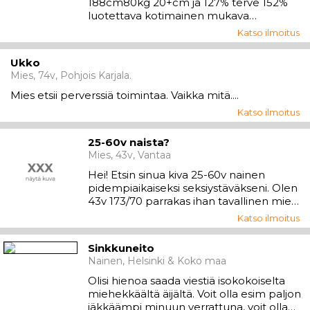
188cm80kg 20+cm ja 127% terve 152%
luotettava kotimainen mukava
saippuakäyttävä mies. Ulkonäköäkin
Katso ilmoitus
löytyy .......
Ukko
Mies, 74v, Pohjois Karjala.
Mies etsii perverssiä toimintaa. Vaikka mitä....
Katso ilmoitus
25-60v naista?
Mies, 43v, Vantaa
Hei! Etsin sinua kiva 25-60v nainen
pidempiaikaiseksi seksiystäväkseni. Olen
43v 173/70 parrakas ihan tavallinen mies,
kaukosuhteessa, asun yksin. Olen
Katso ilmoitus
Vantaalta ja toivoisin sinun olevan
lähistöltä, sillä en omista autoa. Pidän
Sinkkuneito
suutelusta, läheisyydestä, tykkään nuolla
Nainen, Helsinki & Koko maa
pillua ja muuten ihan vanilja...
Olisi hienoa saada viestiä isokokoiselta
miehekkäältä äijältä. Voit olla esim paljon
iäkkäämpi minuun verrattuna, voit olla